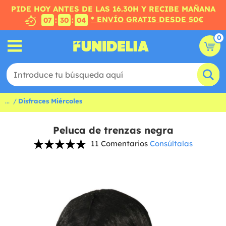
PIDE HOY ANTES DE LAS 16.30H Y RECIBE MAÑANA
* ENVÍO GRATIS DESDE 50€
:
:
07
30
04
0
...
Disfraces Miércoles
Peluca de trenzas negra
11 Comentarios
Consúltalas