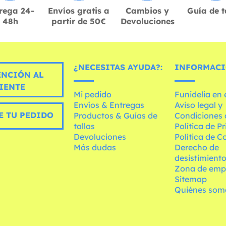
rega 24-
Envíos gratis a
Cambios y
Guía de t
48h
partir de 50€
Devoluciones
¿NECESITAS AYUDA?:
INFORMACI
ENCIÓN AL
IENTE
Mi pedido
Funidelia en
Envíos & Entregas
Aviso legal y
E TU PEDIDO
Productos & Guías de
Condiciones 
tallas
Política de P
Devoluciones
Política de C
Más dudas
Derecho de
desistimient
Zona de emp
Sitemap
Quiénes som