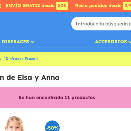
ENVÍO
GRATIS desde
50€
Resto pedidos
desde
2,
DISFRACES
ACCESORIOS
y
Disfraces Frozen
en de Elsa y Anna
Se han encontrado
11
productos
-50%