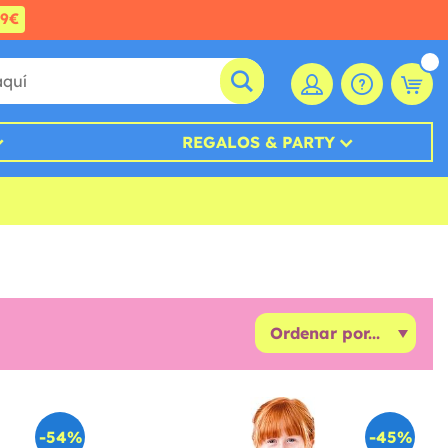
99€
REGALOS & PARTY
-54%
-45%