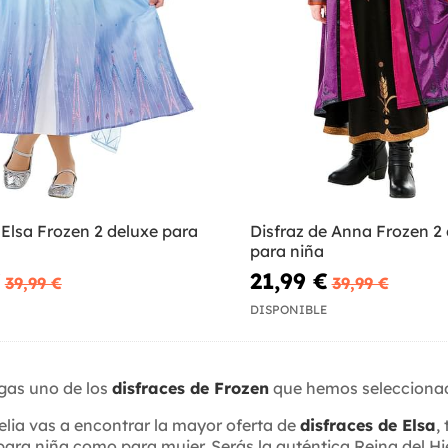
 Elsa Frozen 2 deluxe para
Disfraz de Anna Frozen 2
para niña
€
21,99 €
39,99 €
39,99 €
DISPONIBLE
gas uno de los
disfraces de Frozen
que hemos seleccionado
delia vas a encontrar la mayor oferta de
disfraces de Elsa
,
ra niña como para mujer. Serás la auténtica Reina del Hiel