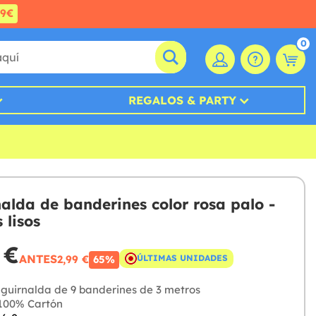
99€
0
REGALOS & PARTY
nalda de banderines color rosa palo -
 lisos
 €
ANTES
2,99 €
ÚLTIMAS UNIDADES
65%
guirnalda de 9 banderines de 3 metros
100% Cartón