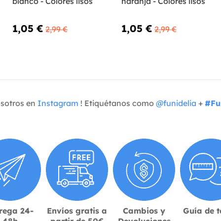
blanco - Colores lisos
naranja - Colores lisos
1,05 €
1,05 €
2,99 €
2,99 €
osotros en
Instagram
! Etiquétanos como
@funidelia
+
#Fu
rega 24-
Envíos gratis a
Cambios y
Guía de t