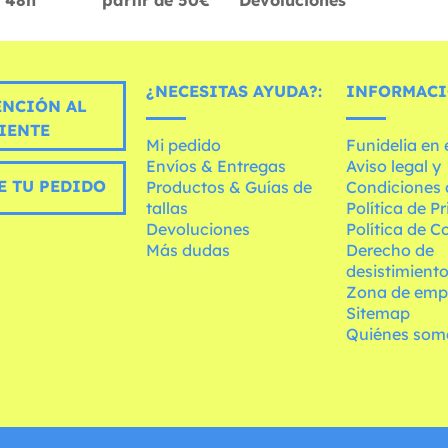
48h
partir de 50€
Devoluciones
¿NECESITAS AYUDA?:
INFORMACI
ENCIÓN AL
IENTE
Mi pedido
Funidelia en
Envíos & Entregas
Aviso legal y
E TU PEDIDO
Productos & Guías de
Condiciones 
tallas
Política de P
Devoluciones
Política de C
Más dudas
Derecho de
desistimient
Zona de emp
Sitemap
Quiénes som