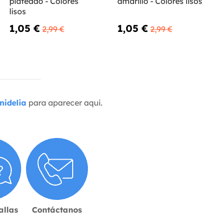
plateado - Colores
amarillo - Colores lisos
lisos
1,05 €
1,05 €
2,99 €
2,99 €
nidelia
para aparecer aquí.
allas
Contáctanos