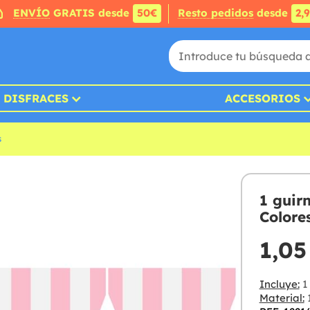
ENVÍO
GRATIS desde
50€
Resto pedidos
desde
2,
DISFRACES
ACCESORIOS
s
1 guir
Colores
1,05
Incluye:
1 
Material: