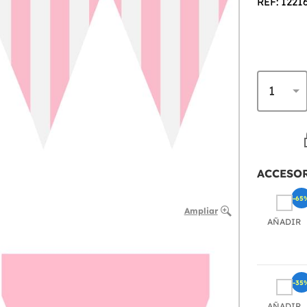
REF: 1221
ACCESO
-65
Ampliar
AÑADIR
-35
AÑADIR