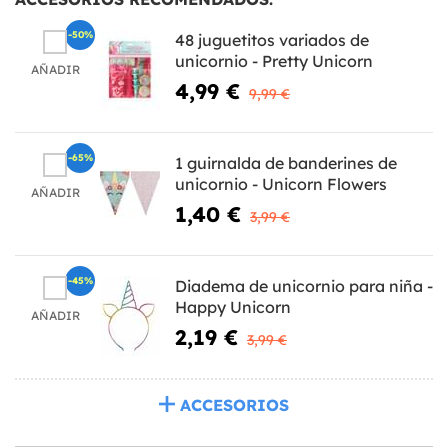
-50%
48 juguetitos variados de
unicornio - Pretty Unicorn
AÑADIR
4,99 €
9,99 €
-65%
1 guirnalda de banderines de
unicornio - Unicorn Flowers
AÑADIR
1,40 €
3,99 €
-45%
Diadema de unicornio para niña -
Happy Unicorn
AÑADIR
2,19 €
3,99 €
ACCESORIOS