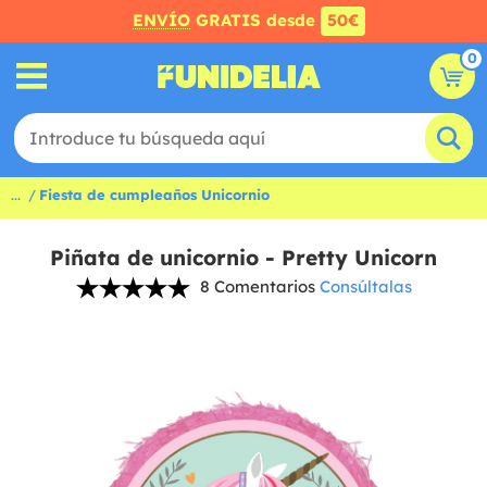
ENVÍO
GRATIS desde
50€
0
...
Fiesta de cumpleaños Unicornio
Piñata de unicornio - Pretty Unicorn
8 Comentarios
Consúltalas