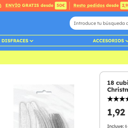
ENVÍO
GRATIS desde
50€
Resto pedidos
desde
2,
DISFRACES
ACCESORIOS
18 cub
Christ
1,92
Incluye:
6 