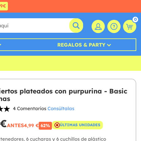
99€
0
REGALOS & PARTY
iertos plateados con purpurina - Basic
mas
4 Comentarios
Consúltalas
 €
ANTES
4,99 €
ÚLTIMAS UNIDADES
62%
tenedores, 6 cucharas y 6 cuchillos de plástico