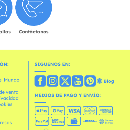
allas
Contáctanos
ÓN:
SÍGUENOS EN:
 el Mundo
Blog
de venta
MEDIOS DE PAGO Y ENVÍO:
rivacidad
ookies
o
resas