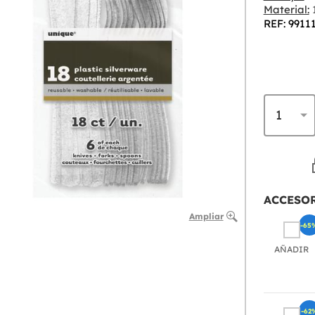
Material:
1
REF: 9911
ACCESO
Ampliar
-65
AÑADIR
-62