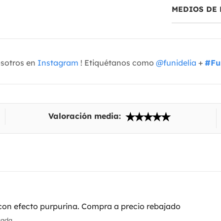
MEDIOS DE 
osotros en
Instagram
! Etiquétanos como
@funidelia
+
#Fu
Valoración media:
 con efecto purpurina. Compra a precio rebajado
cada