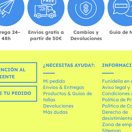
rega 24-
Envíos gratis a
Cambios y
Guía de t
48h
partir de 50€
Devoluciones
¿NECESITAS AYUDA?:
INFORMACI
ENCIÓN AL
IENTE
Mi pedido
Funidelia en
Envíos & Entregas
Aviso legal y
E TU PEDIDO
Productos & Guías de
Condiciones 
tallas
Política de P
Devoluciones
Política de C
Más dudas
Derecho de
desistimient
Zona de emp
Sitemap