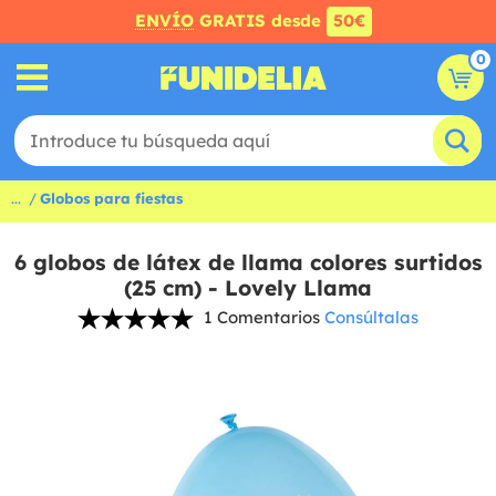
ENVÍO
GRATIS desde
50€
0
...
Globos para fiestas
6 globos de látex de llama colores surtidos
(25 cm) - Lovely Llama
1 Comentarios
Consúltalas