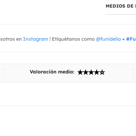
MEDIOS DE 
osotros en
Instagram
! Etiquétanos como
@funidelia
+
#Fu
Valoración media: