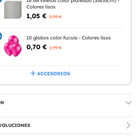
16 servilletas color plateado (33x33cm) -
Colores lisos
1,05 €
2,99 €
%
10 globos color fucsia - Colores lisos
0,70 €
1,99 €
ACCESORIOS
ÓN
VOLUCIONES