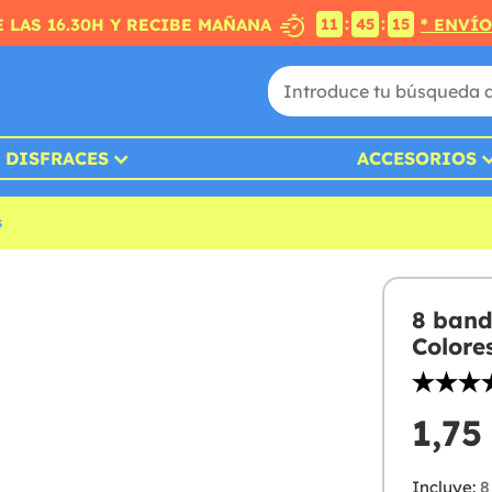
:
:
 LAS 16.30H Y RECIBE MAÑANA
* ENVÍ
11
45
14
DISFRACES
ACCESORIOS
s
8 band
Colore
1,75
Incluye:
8