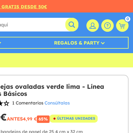
O GRATIS DESDE 50€
0
REGALOS & PARTY
ejas ovaladas verde lima - Línea
s Básicos
1 Comentarios
Consúltalas
 €
ANTES
4,99 €
ÚLTIMAS UNIDADES
65%
 bandejas de papel de 25,4 cm x 32 cm