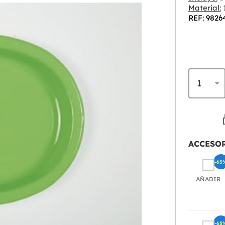
Material:
REF: 9826
ACCESO
-65
AÑADIR
-65