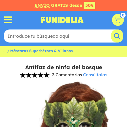
ENVÍO
GRATIS desde
50€
0
...
Máscaras Superhéroes & Villanos
Antifaz de ninfa del bosque
3 Comentarios
Consúltalas