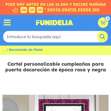
PIDE HOY ANTES DE LAS 16.30H Y RECIBE MAÑANA
* ENVÍO GRATIS DESDE 50€
:
:
04
19
22
0
...
Decoración de fiesta
Cartel personalizable cumpleaños para
puerta decoración de época rosa y negra