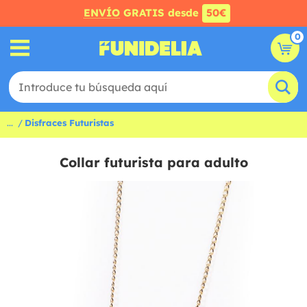
ENVÍO
GRATIS desde
50€
0
...
Disfraces Futuristas
Collar futurista para adulto