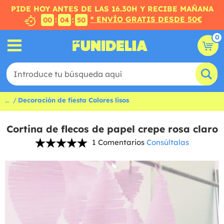
PIDE HOY ANTES DE LAS 16.30H Y RECIBE MAÑANA
* ENVÍO GRATIS DESDE 50€
:
:
00
04
50
0
...
Decoración de fiesta Colores lisos
Cortina de flecos de papel crepe rosa claro
1 Comentarios
Consúltalas