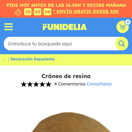
PIDE HOY ANTES DE LAS 16.30H Y RECIBE MAÑANA
* ENVÍO GRATIS DESDE 50€
:
:
10
03
03
0
...
Decoración Esqueletos
Cráneo de resina
4 Comentarios
Consúltalas