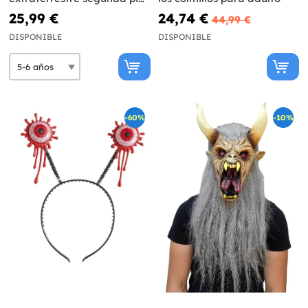
para niño
25,99 €
24,74 €
44,99 €
DISPONIBLE
DISPONIBLE
-60%
-10%