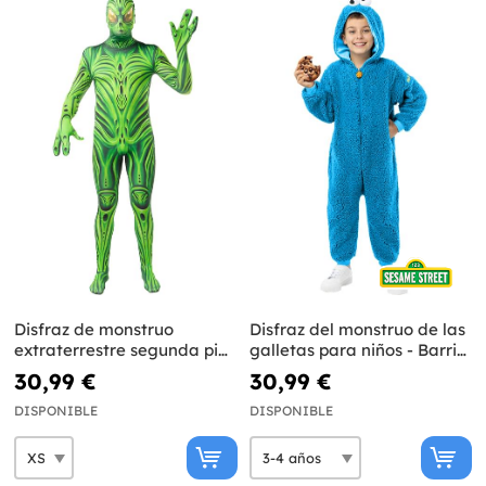
Disfraz de monstruo
Disfraz del monstruo de las
extraterrestre segunda piel
galletas para niños - Barrio
para hombre
Sésamo
30,99 €
30,99 €
DISPONIBLE
DISPONIBLE