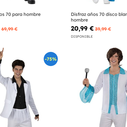
ños 70 para hombre
Disfraz años 70 disco bla
hombre
€
20,99 €
69,99 €
39,99 €
DISPONIBLE
-75%