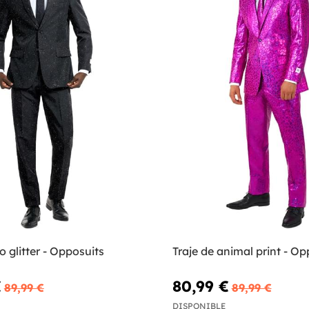
o glitter - Opposuits
Traje de anim
€
80,99 €
89,99 €
89,99 €
DISPONIBLE