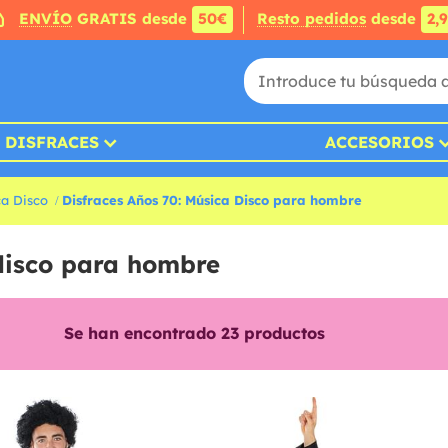
ENVÍO
GRATIS desde
50€
Resto pedidos
desde
2,
DISFRACES
ACCESORIOS
ca Disco
Disfraces Años 70: Música Disco para hombre
 disco para hombre
Se han encontrado
23
productos