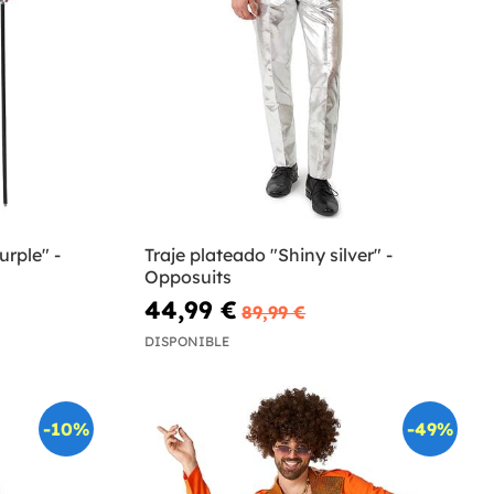
urple" -
Traje plateado "Shiny silver" -
Opposuits
44,99 €
89,99 €
DISPONIBLE
-10%
-49%