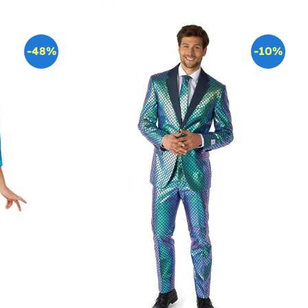
-48%
-10%