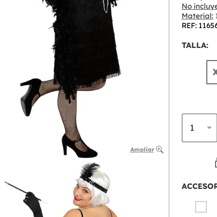
No incluye
Material:
1
REF: 1165
TALLA:
Ampliar
ACCESO