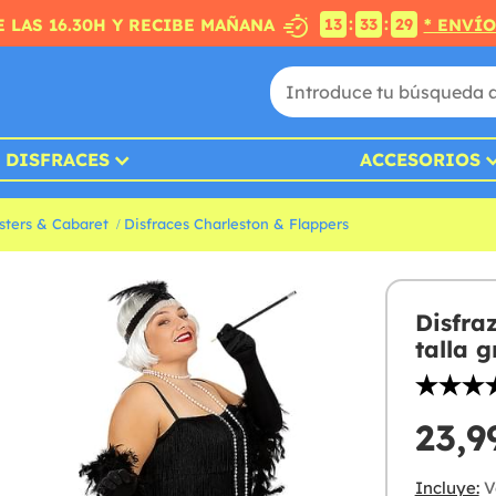
:
:
 LAS 16.30H Y RECIBE MAÑANA
* ENVÍO
13
33
28
DISFRACES
ACCESORIOS
sters & Cabaret
Disfraces Charleston & Flappers
Disfra
talla 
23,9
Incluye:
Ve