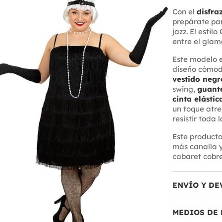
Con el
disfra
prepárate par
jazz. El esti
entre el glamo
Este modelo e
diseño cómodo
vestido negro
swing,
guante
cinta elásti
un toque atre
resistir toda 
Este product
más canalla y
cabaret cobre
ENVÍO Y DE
MEDIOS DE 