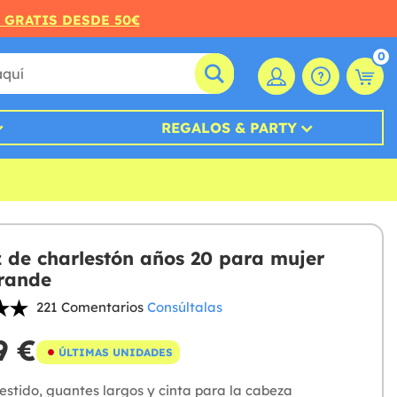
 GRATIS DESDE 50€
0
REGALOS & PARTY
z de charlestón años 20 para mujer
grande
221 Comentarios
Consúltalas
9 €
ÚLTIMAS UNIDADES
stido, guantes largos y cinta para la cabeza