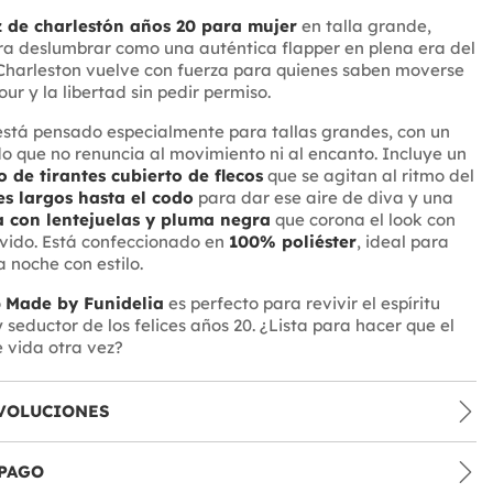
z de charlestón años 20 para mujer
en talla grande,
a deslumbrar como una auténtica flapper en plena era del
lo Charleston vuelve con fuerza para quienes saben moverse
ur y la libertad sin pedir permiso.
stá pensado especialmente para tallas grandes, con un
 que no renuncia al movimiento ni al encanto. Incluye un
 de tirantes cubierto de flecos
que se agitan al ritmo del
s largos hasta el codo
para dar ese aire de diva y una
ca con lentejuelas y pluma negra
que corona el look con
vido. Está confeccionado en
100% poliéster
, ideal para
la noche con estilo.
o
Made by Funidelia
es perfecto para revivir el espíritu
 seductor de los felices años 20. ¿Lista para hacer que el
 vida otra vez?
VOLUCIONES
PAGO