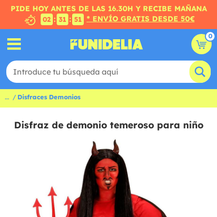
PIDE HOY ANTES DE LAS 16.30H Y RECIBE MAÑANA
* ENVÍO GRATIS DESDE 50€
:
:
02
31
50
0
...
Disfraces Demonios
Disfraz de demonio temeroso para niño