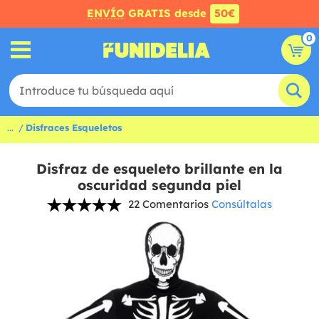
ENVÍO
GRATIS desde
50€
0
...
Disfraces Esqueletos
Disfraz de esqueleto brillante en la
oscuridad segunda piel
22 Comentarios
Consúltalas