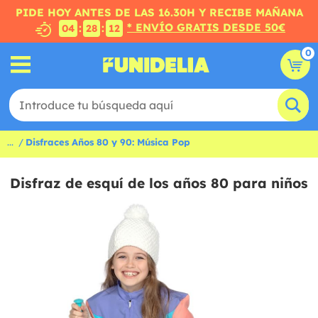
PIDE HOY ANTES DE LAS 16.30H Y RECIBE MAÑANA
* ENVÍO GRATIS DESDE 50€
:
:
04
28
11
0
...
Disfraces Años 80 y 90: Música Pop
Disfraz de esquí de los años 80 para niños