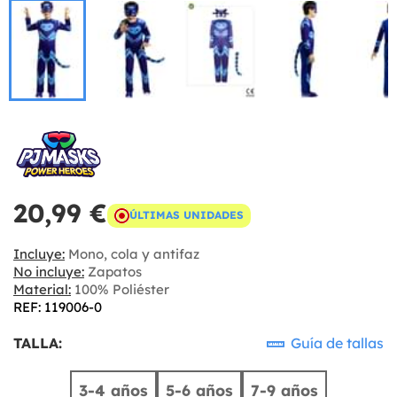
20,99 €
ÚLTIMAS UNIDADES
Incluye:
Mono, cola y antifaz
No incluye:
Zapatos
Material:
100% Poliéster
REF: 119006-0
TALLA:
Guía de tallas
3-4 años
5-6 años
7-9 años