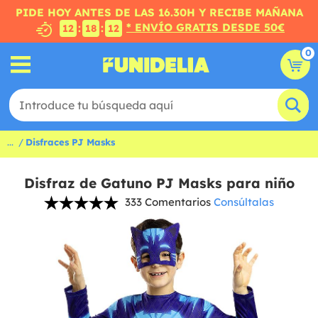
PIDE HOY ANTES DE LAS 16.30H Y RECIBE MAÑANA
* ENVÍO GRATIS DESDE 50€
:
:
12
18
12
0
...
Disfraces PJ Masks
Disfraz de Gatuno PJ Masks para niño
333 Comentarios
Consúltalas