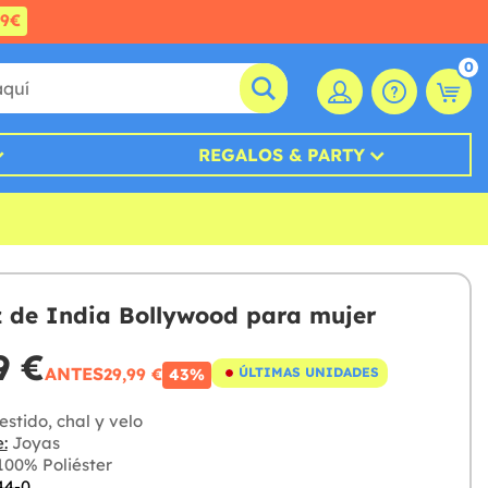
99€
0
REGALOS & PARTY
z de India Bollywood para mujer
9 €
ANTES
29,99 €
ÚLTIMAS UNIDADES
43%
stido, chal y velo
:
Joyas
00% Poliéster
44-0