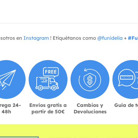
osotros en
Instagram
! Etiquétanos como
@funidelia
+
#Fu
rega 24-
Envíos gratis a
Cambios y
Guía de t
48h
partir de 50€
Devoluciones