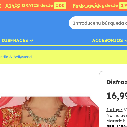
ENVÍO
GRATIS desde
50€
Resto pedidos
desde
2,
DISFRACES
ACCESORIOS
India & Bollywood
Disfra
16,9
Incluye:
Ve
No incluye
Material:
1
REF: 1259