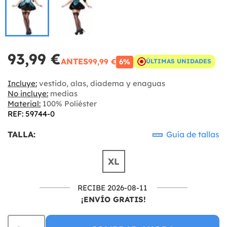
93,99 €
ANTES
99,99 €
6%
ÚLTIMAS UNIDADES
Incluye:
vestido, alas, diadema y enaguas
No incluye:
medias
Material:
100% Poliéster
REF: 59744-0
TALLA:
Guía de tallas
XL
RECIBE 2026-08-11
¡ENVÍO GRATIS!