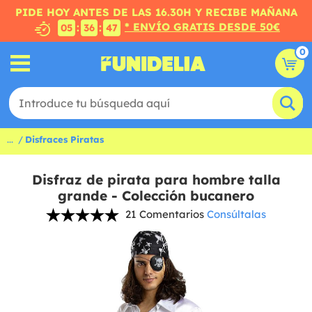
PIDE HOY ANTES DE LAS 16.30H Y RECIBE MAÑANA
* ENVÍO GRATIS DESDE 50€
:
:
05
36
46
0
...
Disfraces Piratas
Disfraz de pirata para hombre talla
grande - Colección bucanero
21 Comentarios
Consúltalas