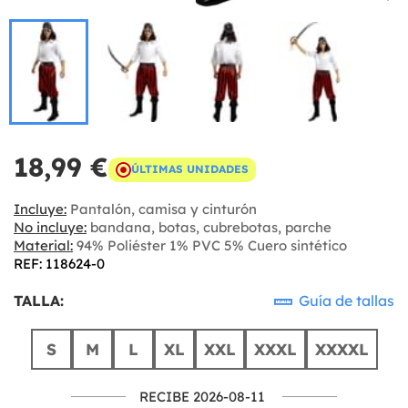
18,99 €
ÚLTIMAS UNIDADES
Incluye:
Pantalón, camisa y cinturón
No incluye:
bandana, botas, cubrebotas, parche
Material:
94% Poliéster 1% PVC 5% Cuero sintético
REF: 118624-0
TALLA:
Guía de tallas
S
M
L
XL
XXL
XXXL
XXXXL
RECIBE 2026-08-11