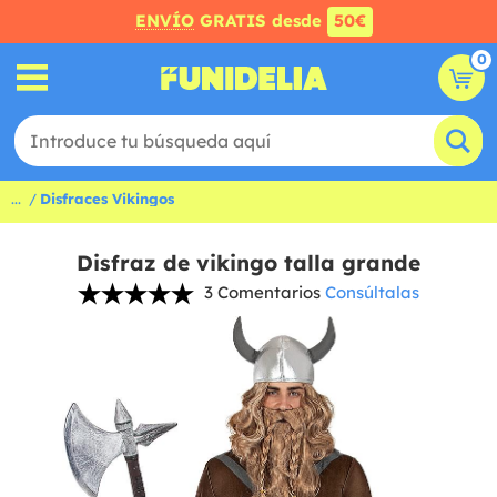
ENVÍO
GRATIS desde
50€
0
...
Disfraces Vikingos
Disfraz de vikingo talla grande
3 Comentarios
Consúltalas