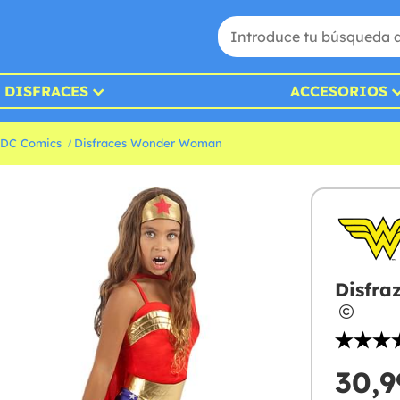
DISFRACES
ACCESORIOS
 DC Comics
Disfraces Wonder Woman
Disfra
30,9