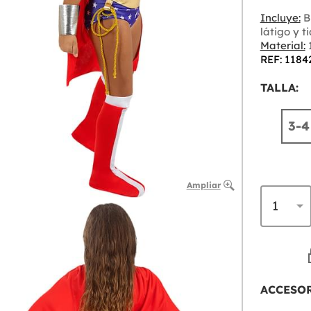
Incluye:
Br
látigo y t
Material:
1
REF: 1184
TALLA:
3-4
Ampliar
ACCESO