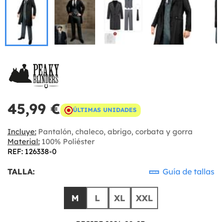
45,99 €
ÚLTIMAS UNIDADES
Incluye:
Pantalón, chaleco, abrigo, corbata y gorra
Material:
100% Poliéster
REF: 126338-0
TALLA:
Guía de tallas
M
L
XL
XXL