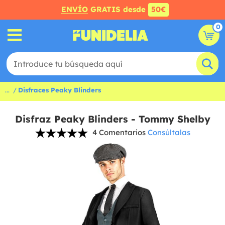
ENVÍO
GRATIS desde
50€
0
...
Disfraces Peaky Blinders
Disfraz Peaky Blinders - Tommy Shelby
4 Comentarios
Consúltalas