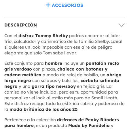
ACCESORIOS
DESCRIPCIÓN
Con el
disfraz Tommy Shelby
podrás encarnar al líder
frío, calculador y carismático de la familia Shelby. Ideal
si quieres un look impecable con ese aire de peligro
elegante que solo Tom sabe llevar.
Este conjunto para
hombre
incluye un
pantalón recto
gris verdoso
con pinzas,
chaleco con botones y
cadena metálica
a modo de reloj de bolsillo, un
abrigo
largo negro
con solapas y bolsillos,
corbata satinada
negra
y una
gorra tipo newsboy
en tejido gris. La
camisa no viene incluida, pero es tu oportunidad para
personalizar el look al estilo más puro de Small Heath.
Este disfraz recoge toda la estética sobria y poderosa de
la
moda británica de los años 20
.
Pertenece a la colección
disfraces de Peaky Blinders
para hombre
, es un producto
Made by Funidelia
y