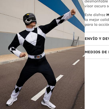
desmontable 
visor oscuro 
Este disfraz
M
la mejor cali
para la acció
ENVÍO Y DE
MEDIOS DE 