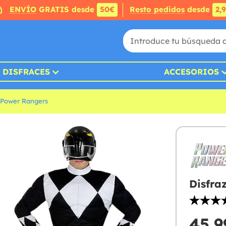
ENVÍO
GRATIS desde
50€
Resto pedidos
desde
2,
DISFRACES
ACCESORIOS
 Power Rangers
Disfra
45,9