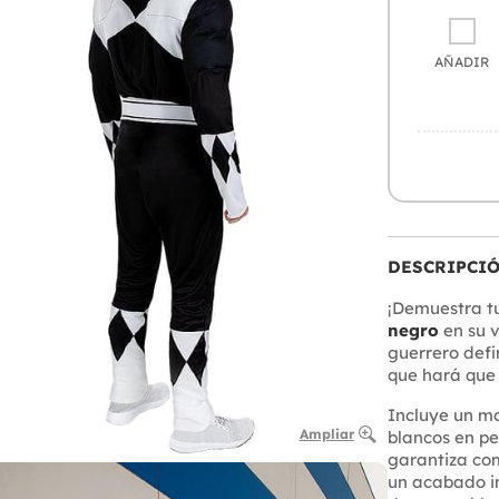
AÑADIR
DESCRIPCI
¡Demuestra tu
negro
en su v
guerrero defin
que hará que 
Incluye un m
Ampliar
blancos en pe
garantiza com
un acabado im