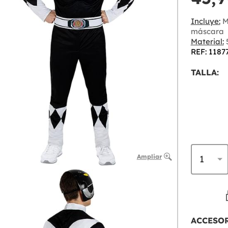
Incluye:
Mo
máscara
Material:
5
REF: 1187
TALLA:
Ampliar
ACCESO