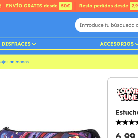
ENVÍO
GRATIS desde
50€
Resto pedidos
desde
2,
DISFRACES
ACCESORIOS
bujos animados
Estuch
6,99