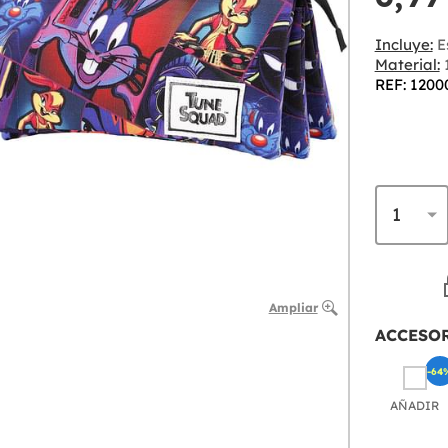
Incluye:
Es
Material:
1
REF: 1200
Ampliar
ACCESO
-64
AÑADIR