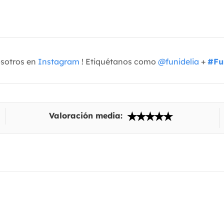
osotros en
Instagram
! Etiquétanos como
@funidelia
+
#Fu
Valoración media: