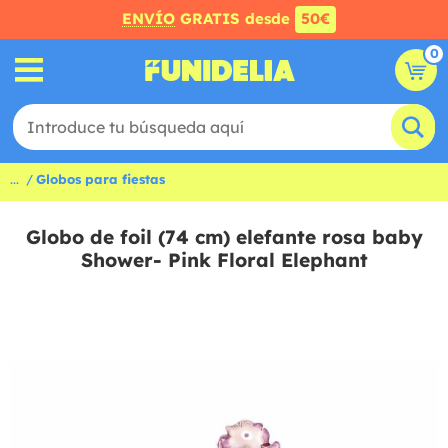
ENVÍO
GRATIS desde
50€
0
...
Globos para fiestas
Globo de foil (74 cm) elefante rosa baby
Shower- Pink Floral Elephant