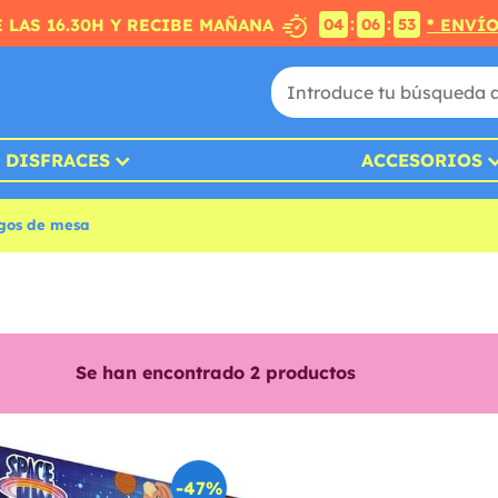
:
:
 LAS 16.30H Y RECIBE MAÑANA
* ENVÍ
04
06
52
DISFRACES
ACCESORIOS
gos de mesa
Se han encontrado
2
productos
-47%