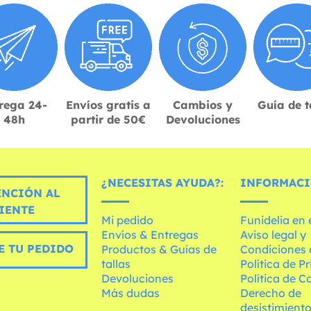
rega 24-
Envíos gratis a
Cambios y
Guía de t
48h
partir de 50€
Devoluciones
¿NECESITAS AYUDA?:
INFORMACI
ENCIÓN AL
IENTE
Mi pedido
Funidelia en
Envíos & Entregas
Aviso legal y
E TU PEDIDO
Productos & Guías de
Condiciones 
tallas
Política de P
Devoluciones
Política de C
Más dudas
Derecho de
desistimient