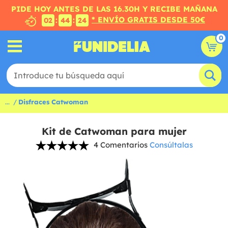
PIDE HOY ANTES DE LAS 16.30H Y RECIBE MAÑANA
* ENVÍO GRATIS DESDE 50€
:
:
02
44
23
0
...
Disfraces Catwoman
Kit de Catwoman para mujer
4 Comentarios
Consúltalas