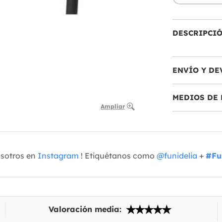
DESCRIPCI
ENVÍO Y DE
MEDIOS DE 
Ampliar
osotros en
Instagram
! Etiquétanos como
@funidelia
+
#Fu
Valoración media: