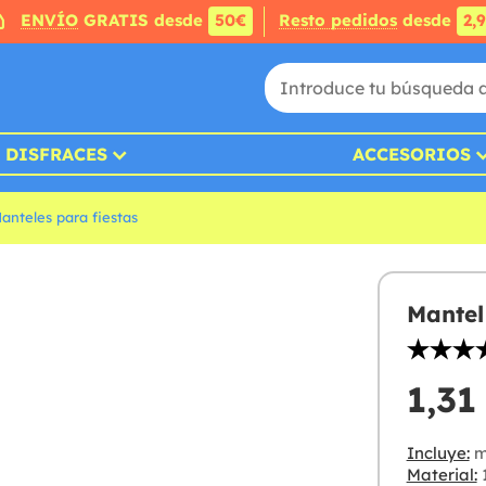
ENVÍO
GRATIS desde
50€
Resto pedidos
desde
2,
DISFRACES
ACCESORIOS
anteles para fiestas
Mantel
1,31
Incluye:
m
Material:
1