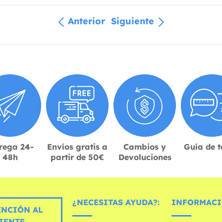
Anterior
Siguiente
rega 24-
Envíos gratis a
Cambios y
Guía de t
48h
partir de 50€
Devoluciones
¿NECESITAS AYUDA?:
INFORMACI
ENCIÓN AL
IENTE