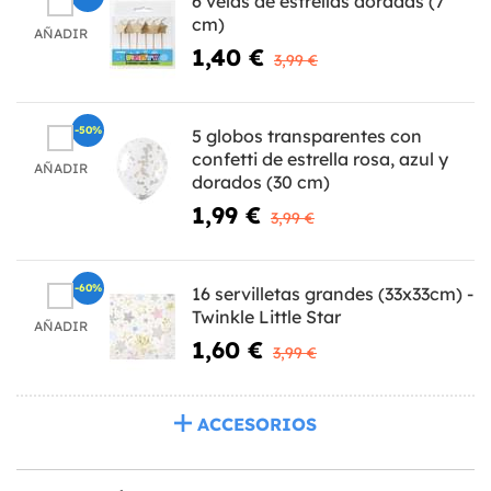
6 velas de estrellas doradas (7
cm)
AÑADIR
1,40 €
3,99 €
-50%
5 globos transparentes con
confetti de estrella rosa, azul y
AÑADIR
dorados (30 cm)
1,99 €
3,99 €
-60%
16 servilletas grandes (33x33cm) -
Twinkle Little Star
AÑADIR
1,60 €
3,99 €
ACCESORIOS