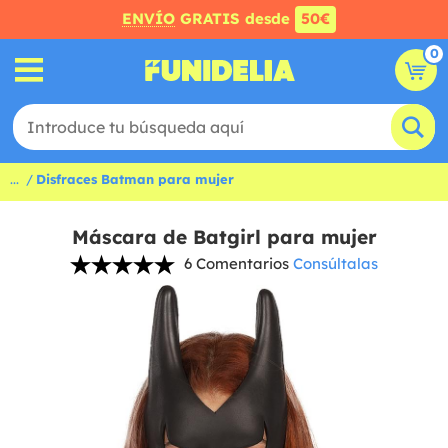
ENVÍO
GRATIS desde
50€
0
...
Disfraces Batman para mujer
Máscara de Batgirl para mujer
6 Comentarios
Consúltalas