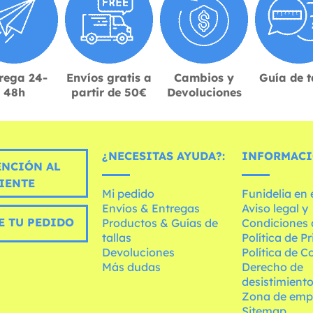
rega 24-
Envíos gratis a
Cambios y
Guía de t
48h
partir de 50€
Devoluciones
¿NECESITAS AYUDA?:
INFORMACI
ENCIÓN AL
IENTE
Mi pedido
Funidelia en
Envíos & Entregas
Aviso legal y
E TU PEDIDO
Productos & Guías de
Condiciones 
tallas
Política de P
Devoluciones
Política de C
Más dudas
Derecho de
desistimient
Zona de emp
Sitemap