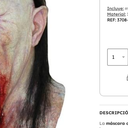
Incluye:
m
Material:
REF: 3708
DESCRIPCI
La
máscara d