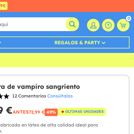
99€
0
REGALOS & PARTY
a de vampiro sangriento
12 Comentarios
Consúltalas
9 €
ANTES
72,99 €
ÚLTIMAS UNIDADES
49%
abricada en látex de alta calidad ideal para
.