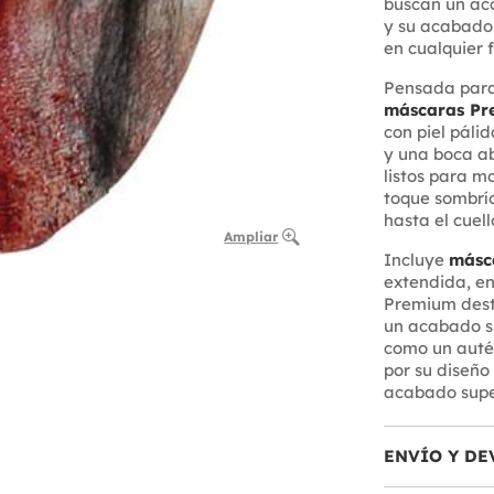
buscan un acc
y su acabado 
en cualquier 
Pensada par
máscaras P
con piel páli
y una boca ab
listos para mo
toque sombrío
hasta el cuell
Ampliar
Incluye
másc
extendida, en
Premium desta
un acabado su
como un auté
por su diseño
acabado super
ENVÍO Y DE