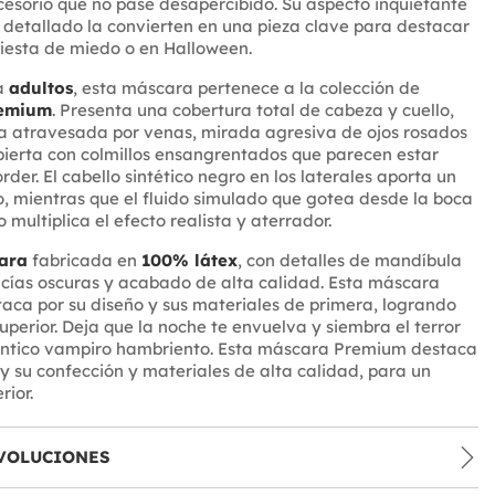
esorio que no pase desapercibido. Su aspecto inquietante
detallado la convierten en una pieza clave para destacar
fiesta de miedo o en Halloween.
a
adultos
, esta máscara pertenece a la colección de
remium
. Presenta una cobertura total de cabeza y cuello,
da atravesada por venas, mirada agresiva de ojos rosados
ierta con colmillos ensangrentados que parecen estar
rder. El cabello sintético negro en los laterales aporta un
, mientras que el fluido simulado que gotea desde la boca
o multiplica el efecto realista y aterrador.
ara
fabricada en
100% látex
, con detalles de mandíbula
cías oscuras y acabado de alta calidad. Esta máscara
ca por su diseño y sus materiales de primera, logrando
perior. Deja que la noche te envuelva y siembra el terror
ntico vampiro hambriento. Esta máscara Premium destaca
 y su confección y materiales de alta calidad, para un
ior.
VOLUCIONES