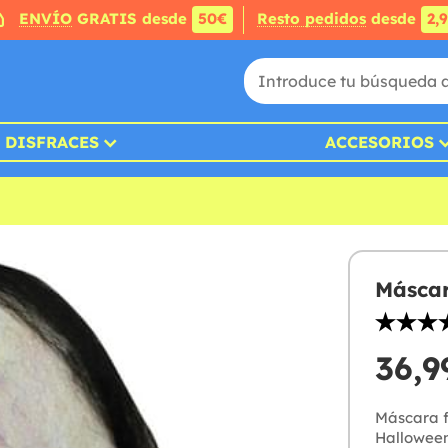
ENVÍO
GRATIS desde
50€
Resto pedidos
desde
2,
DISFRACES
ACCESORIOS
Máscar
36,9
Máscara f
Halloween