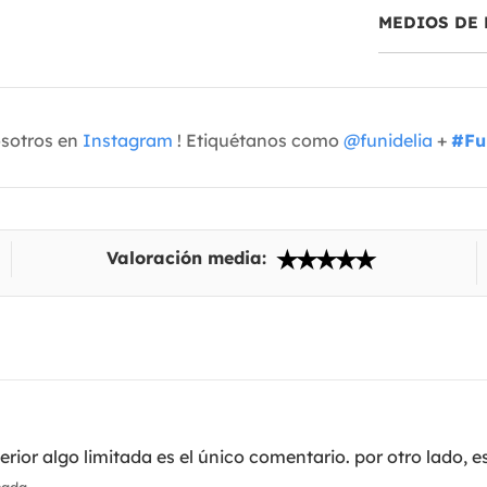
MEDIOS DE 
osotros en
Instagram
! Etiquétanos como
@funidelia
+
#Fu
Valoración media:
terior algo limitada es el único comentario. por otro lado, 
cada