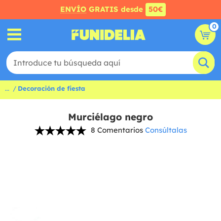
ENVÍO
GRATIS desde
50€
0
...
Decoración de fiesta
Murciélago negro
8 Comentarios
Consúltalas