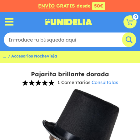
ENVÍO
GRATIS desde
50€
0
...
Accesorios Nochevieja
Pajarita brillante dorada
1 Comentarios
Consúltalas