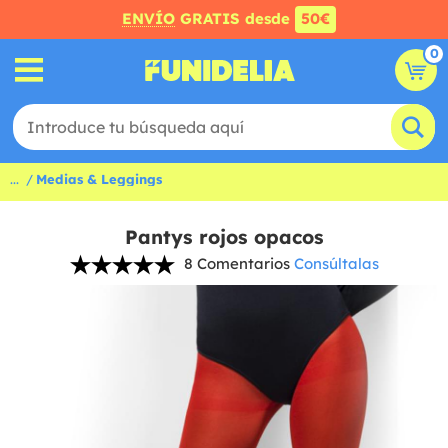
ENVÍO
GRATIS desde
50€
0
...
Medias & Leggings
Pantys rojos opacos
8 Comentarios
Consúltalas