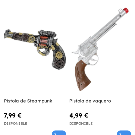
Pistola de Steampunk
Pistola de vaquero
7,99 €
4,99 €
DISPONIBLE
DISPONIBLE