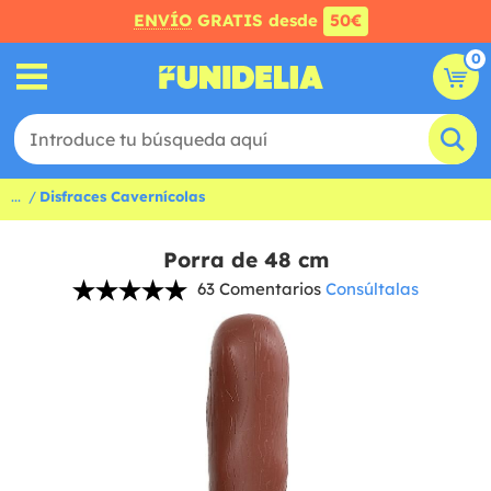
ENVÍO
GRATIS desde
50€
0
...
Disfraces Cavernícolas
Porra de 48 cm
63 Comentarios
Consúltalas