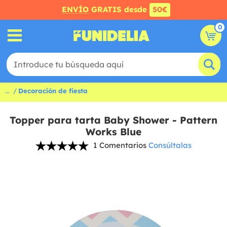
ENVÍO
GRATIS desde
50€
0
...
Decoración de fiesta
Topper para tarta Baby Shower - Pattern
Works Blue
1 Comentarios
Consúltalas