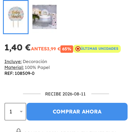
1,40 €
ANTES
3,99 €
65%
ÚLTIMAS UNIDADES
Incluye:
Decoración
Material:
100% Papel
REF: 108509-0
RECIBE 2026-08-11
COMPRAR AHORA