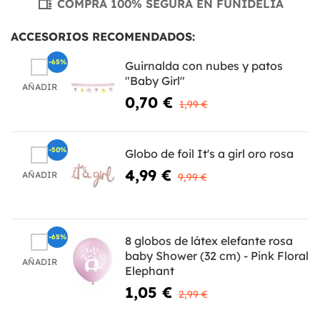
COMPRA 100% SEGURA EN FUNIDELIA
ACCESORIOS RECOMENDADOS:
-65%
Guirnalda con nubes y patos
"Baby Girl"
AÑADIR
0,70 €
1,99 €
-50%
Globo de foil It's a girl oro rosa
4,99 €
AÑADIR
9,99 €
-65%
8 globos de látex elefante rosa
baby Shower (32 cm) - Pink Floral
AÑADIR
Elephant
1,05 €
2,99 €