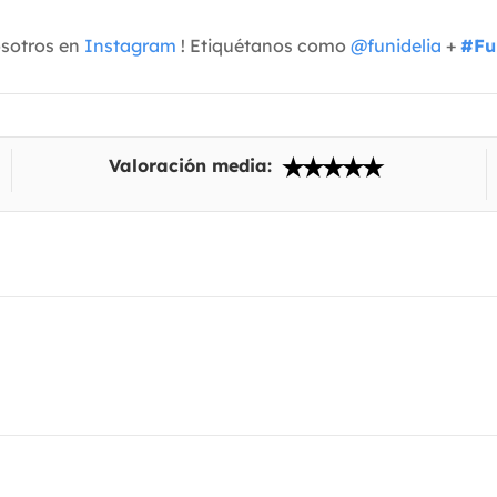
osotros en
Instagram
! Etiquétanos como
@funidelia
+
#Fu
Valoración media: