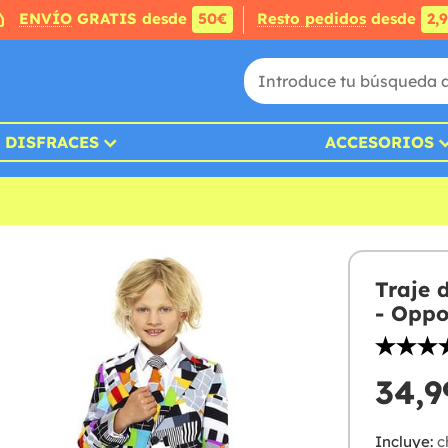
ENVÍO
GRATIS desde
50€
Resto pedidos
desde
2,
DISFRACES
ACCESORIOS
Traje 
- Oppo
34,9
Incluye:
c