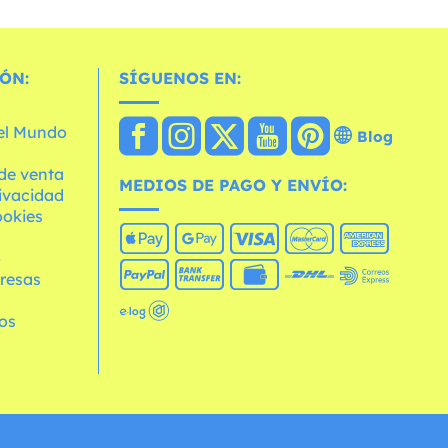
ÓN:
SÍGUENOS EN:
 el Mundo
Blog
de venta
MEDIOS DE PAGO Y ENVÍO:
rivacidad
ookies
o
resas
os