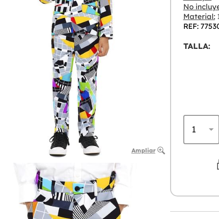
No incluye
Material:
1
REF: 7753
TALLA:
Ampliar