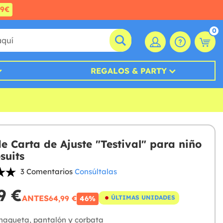
99€
0
REGALOS & PARTY
de Carta de Ajuste "Testival" para niño
suits
3 Comentarios
Consúltalas
9 €
ANTES
64,99 €
ÚLTIMAS UNIDADES
46%
haqueta, pantalón y corbata