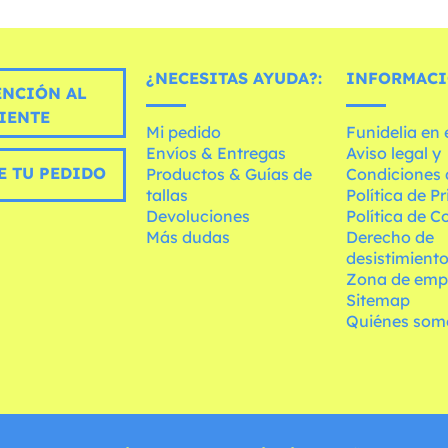
¿NECESITAS AYUDA?:
INFORMACI
ENCIÓN AL
IENTE
Mi pedido
Funidelia en
Envíos & Entregas
Aviso legal y
E TU PEDIDO
Productos & Guías de
Condiciones 
tallas
Política de P
Devoluciones
Política de C
Más dudas
Derecho de
desistimient
Zona de emp
Sitemap
Quiénes som