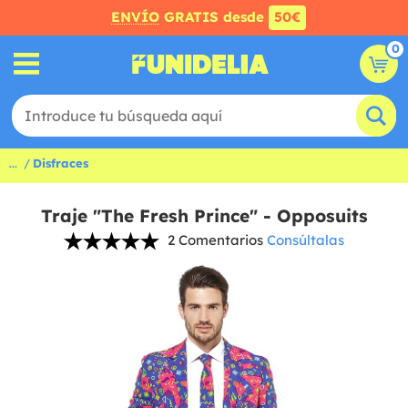
ENVÍO
GRATIS desde
50€
0
...
Disfraces
Traje "The Fresh Prince" - Opposuits
2 Comentarios
Consúltalas