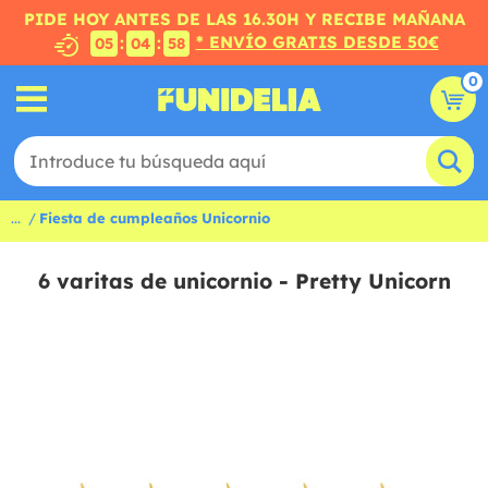
PIDE HOY ANTES DE LAS 16.30H Y RECIBE MAÑANA
* ENVÍO GRATIS DESDE 50€
:
:
05
04
57
0
...
Fiesta de cumpleaños Unicornio
6 varitas de unicornio - Pretty Unicorn