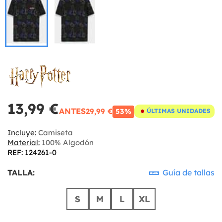
13,99 €
ANTES
29,99 €
53%
ÚLTIMAS UNIDADES
Incluye:
Camiseta
Material:
100% Algodón
REF: 124261-0
TALLA:
Guía de tallas
S
M
L
XL