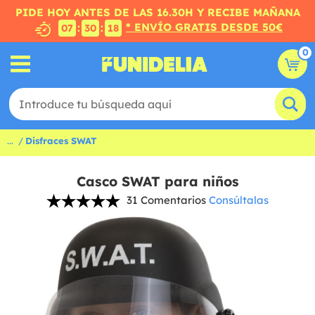
PIDE HOY ANTES DE LAS 16.30H Y RECIBE MAÑANA
* ENVÍO GRATIS DESDE 50€
:
:
07
30
18
0
...
Disfraces SWAT
Casco SWAT para niños
31 Comentarios
Consúltalas