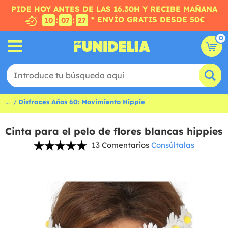
PIDE HOY ANTES DE LAS 16.30H Y RECIBE MAÑANA
* ENVÍO GRATIS DESDE 50€
:
:
10
07
26
0
...
Disfraces Años 60: Movimiento Hippie
Cinta para el pelo de flores blancas hippies
13 Comentarios
Consúltalas