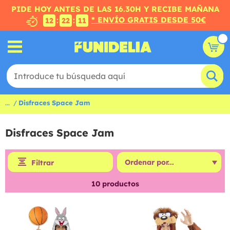
PIDE HOY ANTES DE LAS 16.30H Y RECIBE MAÑANA
* ENVÍO GRATIS DESDE 50€
:
:
12
22
11
...
Disfraces Space Jam
Disfraces Space Jam
Filtrar
10
productos