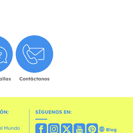
allas
Contáctanos
ÓN:
SÍGUENOS EN:
 el Mundo
Blog