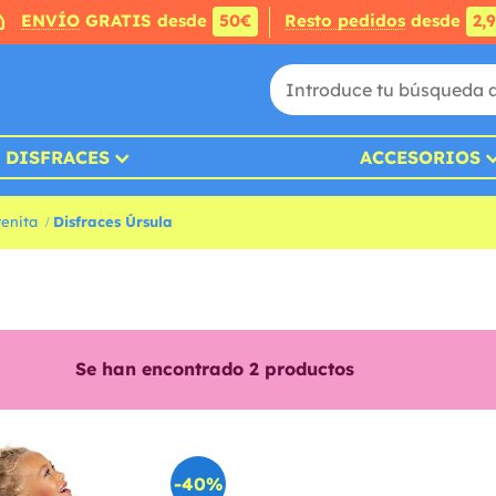
ENVÍO
GRATIS desde
50€
Resto pedidos
desde
2,
DISFRACES
ACCESORIOS
renita
Disfraces Úrsula
Se han encontrado
2
productos
-40%