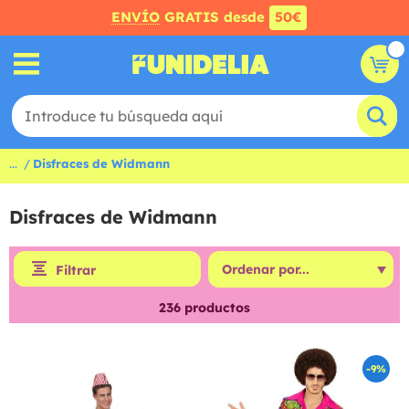
ENVÍO
GRATIS desde
50€
...
Disfraces de Widmann
Disfraces de Widmann
Filtrar
236
productos
-9%