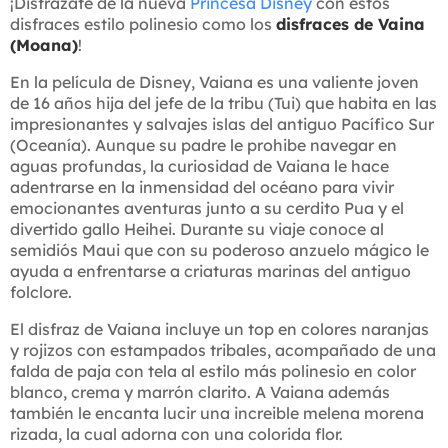
¡Disfrázate de la nueva
Princesa Disney
con estos
disfraces estilo polinesio como los
disfraces de Vaina
(Moana)
!
En la película de Disney, Vaiana es una valiente joven
de 16 años hija del jefe de la tribu (Tui) que habita en las
impresionantes y salvajes islas del antiguo Pacífico Sur
(Oceanía). Aunque su padre le prohibe navegar en
aguas profundas, la curiosidad de Vaiana le hace
adentrarse en la inmensidad del océano para vivir
emocionantes aventuras junto a su cerdito Pua y el
divertido gallo Heihei. Durante su viaje conoce al
semidiós Maui que con su poderoso anzuelo mágico le
ayuda a enfrentarse a criaturas marinas del antiguo
folclore.
El disfraz de Vaiana incluye un top en colores naranjas
y rojizos con estampados tribales, acompañado de una
falda de paja con tela al estilo más polinesio en color
blanco, crema y marrón clarito. A Vaiana además
también le encanta lucir una increible melena morena
rizada, la cual adorna con una colorida flor.